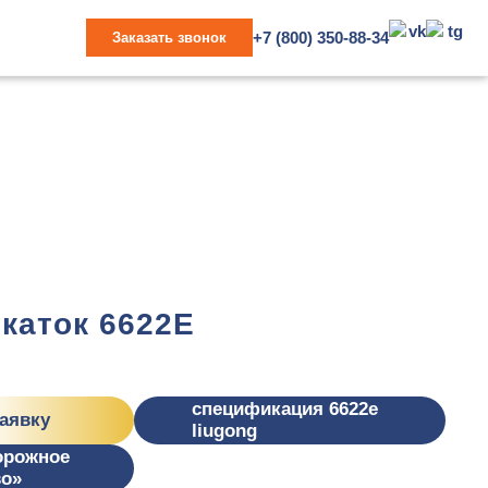
+7 (800) 350-88-34
Заказать звонок
каток 6622E
спецификация 6622e
заявку
liugong
орожное
во»