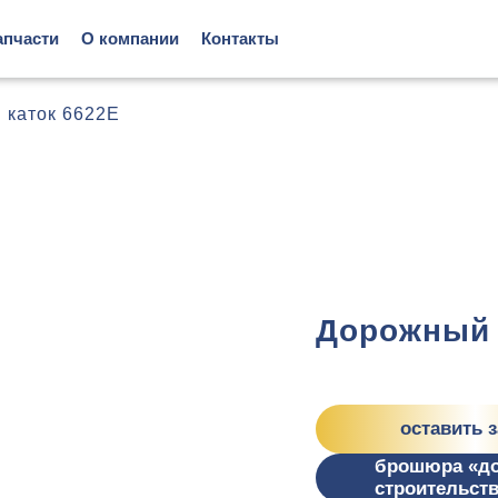
апчасти
О компании
Контакты
 каток 6622E
Дорожный 
оставить 
брошюра «д
строительст