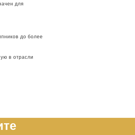
начен для
ипников до более
шую в отрасли
.
ите