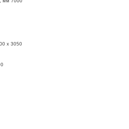
, мм 7000
00 x 3050
00