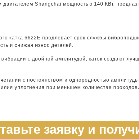
 двигателем Shangchai мощностью 140 КВт, предназ
ого катка 6622E продлевает срок службы виброподш
сть и снижая износ деталей.
вибрации с двойной амплитудой, каток создают луч
очетании с постоянством и однородностью амплитуды
силия уплотнения при меньшем количестве проходов
тавьте заявку и получ