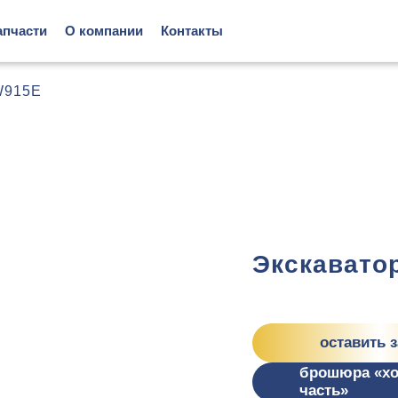
апчасти
О компании
Контакты
W915Е
Экскавато
оставить 
брошюра «х
часть»