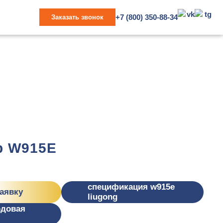
+7 (800) 350-88-34
Заказать звонок
р W915Е
спецификация w915е
заявку
liugong
одовая