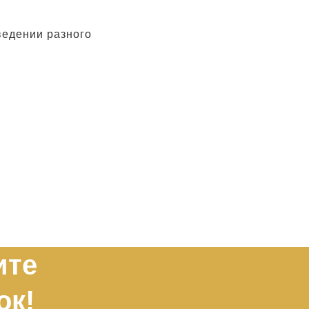
ведении разного
ите
ок!